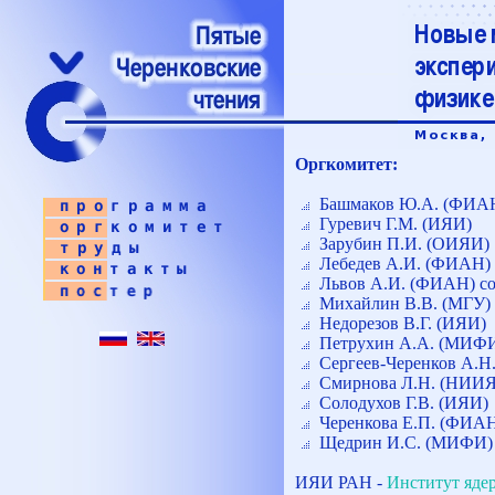
Оргкомитет:
Башмаков Ю.А. (ФИА
Гуревич Г.М. (ИЯИ)
Зарубин П.И. (ОИЯИ)
Лебедев А.И. (ФИАН)
Львов А.И. (ФИАН) со
Михайлин В.В. (МГУ)
Недорезов В.Г. (ИЯИ)
Петрухин А.А. (МИФ
Сергеев-Черенков А.Н
Смирнова Л.Н. (НИИ
Солодухов Г.В. (ИЯИ)
Черенкова Е.П. (ФИАН
Щедрин И.С. (МИФИ)
ИЯИ РАН -
Институт яде